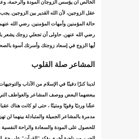
الخالص أن يؤسس الزوجان المودة والرحمة، وعل
عقل الزوجين، لأن الله القدير بين الزوجين. يجب
حالة المؤمنين وأمهات المؤمنين. رضي الله عنهم 
رضي الله عنهن. حاولى أن تجعلي زوجك يشعر بال
أيها الزوج في إسعاد زوجتك وأسرتك أسوة بالصحا
المشاعر صلة القلوب
لدينا كنزًا دفينًا في الإسلام من الآداب والتوجيه
ببعضهما البعض ووصف المشاعر والعواطف التي 
عشًا ورديًا وقويًا ومتينًا ، حتى لو كانت هناك ع
مدمرة بالمشاعر الجميلة والمتبادلة بينهما لن تهز
للحصول على المودة والسعادة والراحة النفسية 
الحب. من ناحية أخرى يؤكد "القرآن" على حق ال