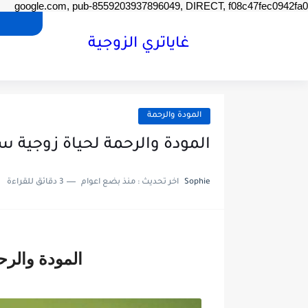
google.com, pub-8559203937896049, DIRECT, f08c47fec0942fa0
غاياتري الزوجية
المودة والرحمة
المودة والرحمة لحياة زوجية 
Sophie
اخر تحديث :
منذ بضع اعوام
3 دقائق للقراءة
المودة والرح